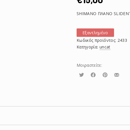
SHIMANO ΠΛΑΝΟ SLIDENT
Εξαντλημένο
Κωδικός προϊόντος:
2433
Κατηγορία:
uncat
Μοιραστείτε:
Τουίτα
Μοιραστείτε
Μοιραστείτε
Μοιρασ
το
το
το
στο
στο
με
Facebook
Pinterest
email