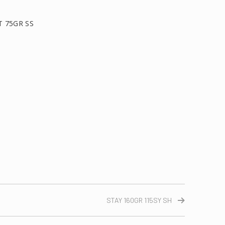
 75GR SS
τείτε
STAY 160GR 115SY SH