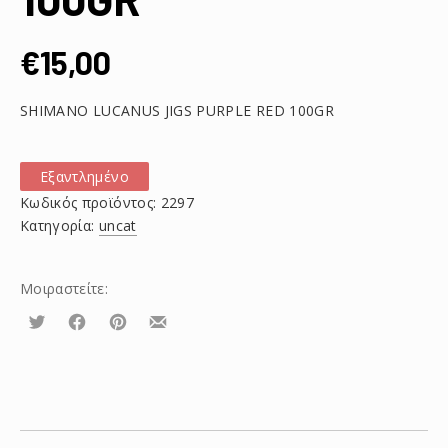
€
15,00
SHIMANO LUCANUS JIGS PURPLE RED 100GR
Εξαντλημένο
Κωδικός προϊόντος:
2297
Κατηγορία:
uncat
Μοιραστείτε:
Τουίτα
Μοιραστείτε
Μοιραστείτε
Μοιραστείτε
το
το
το
στο
στο
με
Facebook
Pinterest
email