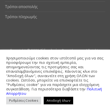
Τρόποι αποστολής
Τρόποι πληρωμής
Copyright © 2026
Είδη αλιείας Poseidwnn.gr
. All rights
reserved. Powered by
PlexusCore
Χρησιμοποιούμε cookies στον ιστότοπό μας για να σας
προσφέρουμε την πιο σχετική εμπειρία,
απομνημονεύοντας τις προτιμήσεις σας και
Όροι και Προϋποθέσεις
επαναλαμβανόμενες επισκέψεις. Κάνοντας κλικ στο
"Αποδοχή όλων", συναινείτε στη χρήση ΟΛΩΝ των
cookies. Ωστόσο, μπορείτε να επισκεφτείτε τις
"Ρυθμίσεις cookie" για να παράσχετε μια ελεγχόμενη
συγκατάθεση. Για περισσότερα διαβάστε την
Πολιτική
Απορρήτου
Ρυθμίσεις Cookies
Αποδοχή όλων