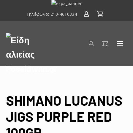
ΕΣΠΑ
2014-
Τηλέφωνο:
210-4610334
2020
Είδη
αλιείας
Poseidwnn.gr
SHIMANO LUCANUS
JIGS PURPLE RED
100GR