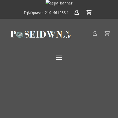
ΕΣΠΑ
2014-
Clos
Τηλέφωνο:
210-4610334
2020
(Esc
Είδη
αλιείας
Poseidwnn.gr