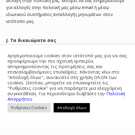
αλλαγή στην πολιτική μας. Μπορεί να σας ενημερώσουμε
για αλλαγές στην πολιτική μας μέσω email ή μέσω
ιδιωτικού συστήματος ανταλλαγής μηνυμάτων στον
ιστότοπο μας.
J. Τα δικαιώματα σας
Χρησιμοποιούμε cookies στον ιστότοπό μας για να σας
Μπορείτε να μας ζητήσετε να σας δώσουμε, οποιαδήποτε
προσφέρουμε την πιο σχετική εμπειρία,
απομνημονεύοντας τις προτιμήσεις σας και
πληροφορία σας διατηρούμε; η παροχή τέτοιων
επαναλαμβανόμενες επισκέψεις. Κάνοντας κλικ στο
πληροφοριών υπόκειται στα παρακάτω:
"Αποδοχή όλων", συναινείτε στη χρήση ΟΛΩΝ των
cookies. Ωστόσο, μπορείτε να επισκεφτείτε τις
"Ρυθμίσεις cookie" για να παράσχετε μια ελεγχόμενη
την πληρωμή τέλους {ΕΙΣΑΓΕΤΕ ΤΕΛΟΣ ΑΝ
συγκατάθεση. Για περισσότερα διαβάστε την
Πολιτική
Απορρήτου
ΥΠΑΡΧΕΙ}; και
Ρυθμίσεις Cookies
Αποδοχή όλων
την παροχή επαρκών στοιχείων ταυτοποίησης σας
({ΑΛΛΑΞΤΕ ΤΟ ΚΕΙΜΕΝΟ ΩΣΤΕ ΝΑ ΑΝΑΦΕΡΕΙ
ΤΗΝ ΠΟΛΙΤΙΚΗ ΣΑΣ για αυτό το σκοπό, συνήθως
δεχόμαστε θεωρημένη φωτοτυπία διαβατηρίου