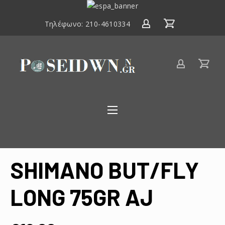
ΕΣΠΑ
2014-
Τηλέφωνο:
210-4610334
2020
Είδη
αλιείας
Poseidwnn.gr
SHIMANO BUT/FLY
LONG 75GR AJ