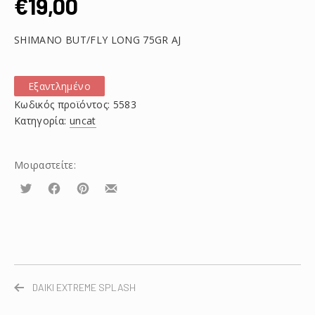
€
19,00
SHIMANO BUT/FLY LONG 75GR AJ
Εξαντλημένο
Κωδικός προϊόντος:
5583
Κατηγορία:
uncat
Μοιραστείτε:
Τουίτα
Μοιραστείτε
Μοιραστείτε
Μοιραστείτε
το
το
το
στο
στο
με
Facebook
Pinterest
email
DAIKI EXTREME SPLASH