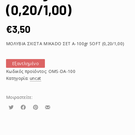
(0,20/1,00)
€
3,50
ΜΟΛΥΒΙΑ ΣΧΙΣΤΑ MIKADO ΣΕΤ Α-100gr SOFT (0,20/1,00)
Εξαντλημένο
Κωδικός προϊόντος:
OMS-DA-100
Κατηγορία:
uncat
Μοιραστείτε:
Τουίτα
Μοιραστείτε
Μοιραστείτε
Μοιραστείτε
το
το
το
στο
στο
με
Facebook
Pinterest
email