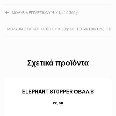
ΜΟΛΥΒΙΑ ΕΓΓΛΕΖΙΚΟΥ YUKI No0 0,390gr
ΜΟΛΥΒΙΑ ΣΧΙΣΤΑ MIKADO ΣΕΤ Β-50gr SOFT(0,60/1,00/1,25)
Σχετικά προϊόντα
ELEPHANT STOPPER ΟΒΑΛ S
€
0,50