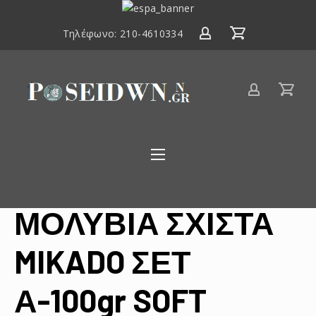
ΕΣΠΑ
2014-
Τηλέφωνο:
210-4610334
2020
Είδη
αλιείας
Poseidwnn.gr
ΜΟΛΥΒΙΑ ΣΧΙΣΤΑ
MIKADO ΣΕΤ
Α-100gr SOFT