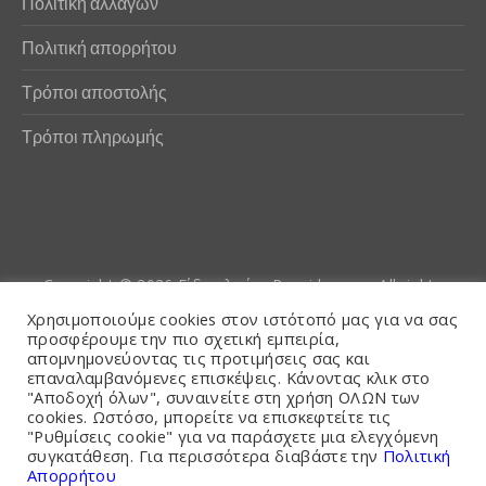
Πολιτική αλλαγών
Πολιτική απορρήτου
Τρόποι αποστολής
Τρόποι πληρωμής
Copyright © 2026
Είδη αλιείας Poseidwnn.gr
. All rights
reserved. Powered by
PlexusCore
Χρησιμοποιούμε cookies στον ιστότοπό μας για να σας
προσφέρουμε την πιο σχετική εμπειρία,
απομνημονεύοντας τις προτιμήσεις σας και
Όροι και Προϋποθέσεις
επαναλαμβανόμενες επισκέψεις. Κάνοντας κλικ στο
"Αποδοχή όλων", συναινείτε στη χρήση ΟΛΩΝ των
cookies. Ωστόσο, μπορείτε να επισκεφτείτε τις
"Ρυθμίσεις cookie" για να παράσχετε μια ελεγχόμενη
συγκατάθεση. Για περισσότερα διαβάστε την
Πολιτική
Απορρήτου