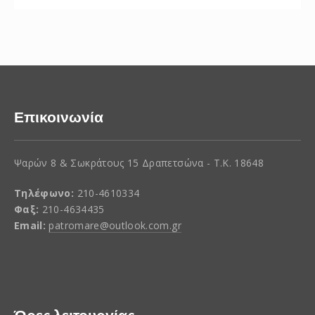
Επικοινωνία
Ψαρών 8 & Σωκράτους 15 Δραπετσώνα - Τ.Κ. 18648
Τηλέφωνο:
210-4610334
Φαξ:
210-4634435
Email:
patromare@outlook.com.gr
Ώρες λειτουργίας