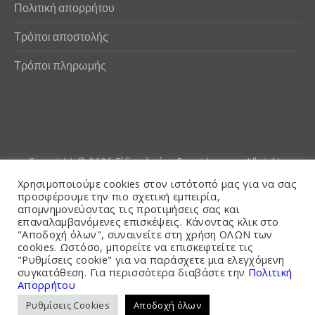
Πολιτική απορρήτου
Τρόποι αποστολής
Τρόποι πληρωμής
Copyright © 2026
Είδη αλιείας Poseidwnn.gr
. All rights
reserved. Powered by
PlexusCore
Χρησιμοποιούμε cookies στον ιστότοπό μας για να σας
προσφέρουμε την πιο σχετική εμπειρία,
απομνημονεύοντας τις προτιμήσεις σας και
Όροι και Προϋποθέσεις
επαναλαμβανόμενες επισκέψεις. Κάνοντας κλικ στο
"Αποδοχή όλων", συναινείτε στη χρήση ΟΛΩΝ των
cookies. Ωστόσο, μπορείτε να επισκεφτείτε τις
"Ρυθμίσεις cookie" για να παράσχετε μια ελεγχόμενη
συγκατάθεση. Για περισσότερα διαβάστε την
Πολιτική
Απορρήτου
Ρυθμίσεις Cookies
Αποδοχή όλων