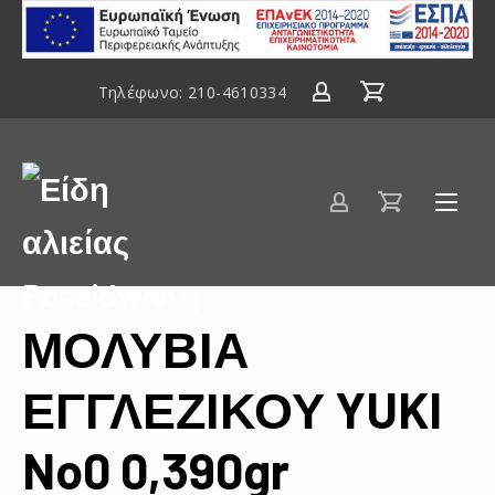
ΕΣΠΑ
2014-
2020
Τηλέφωνο:
210-4610334
Είδη
αλιείας
Poseidwnn.gr
ΜΟΛΥΒΙΑ
ΕΓΓΛΕΖΙΚΟΥ YUKI
No0 0,390gr