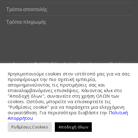
Τρόποι αποστολής
Τρόποι πληρωμής
Copyright © 2026
Είδη αλιείας Poseidwnn.gr
. All rights
reserved. Powered by
PlexusCore
Χρησιμοποιούμε cookies στον ιστότοπό μας για να σας
προσφέρουμε την πιο σχετική εμπειρία,
απομνημονεύοντας τις προτιμήσεις σας και
Όροι και Προϋποθέσεις
επαναλαμβανόμενες επισκέψεις. Κάνοντας κλικ στο
"Αποδοχή όλων", συναινείτε στη χρήση ΟΛΩΝ των
cookies. Ωστόσο, μπορείτε να επισκεφτείτε τις
"Ρυθμίσεις cookie" για να παράσχετε μια ελεγχόμενη
συγκατάθεση. Για περισσότερα διαβάστε την
Πολιτική
Απορρήτου
Ρυθμίσεις Cookies
Αποδοχή όλων