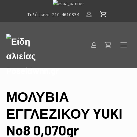
ΕΣΠΑ
2014-
Τηλέφωνο:
210-4610334
2020
Είδη
αλιείας
Poseidwnn.gr
ΜΟΛΥΒΙΑ
ΕΓΓΛΕΖΙΚΟΥ YUKI
No8 0,070gr