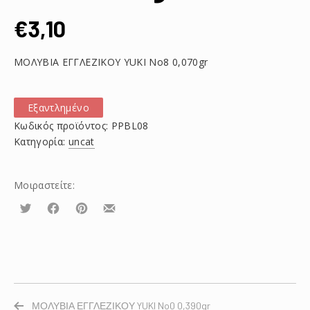
€
3,10
ΜΟΛΥΒΙΑ ΕΓΓΛΕΖΙΚΟΥ YUKI No8 0,070gr
Εξαντλημένο
Κωδικός προϊόντος:
PPBL08
Κατηγορία:
uncat
Μοιραστείτε:
Τουίτα
Μοιραστείτε
Μοιραστείτε
Μοιραστείτε
το
το
το
στο
στο
με
Facebook
Pinterest
email
ΜΟΛΥΒΙΑ ΕΓΓΛΕΖΙΚΟΥ YUKI No0 0,390gr