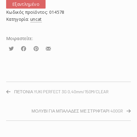
Εξαντλημένο
Κωδικός προϊόντος:
014578
Κατηγορία:
uncat
Μοιραστείτε:
Τουίτα
Μοιραστείτε
Μοιραστείτε
Μοιραστείτε
το
το
το
στο
στο
με
Facebook
Pinterest
email
ΠΕΤΟΝΙΑ YUKI PERFECT 3G 0,40mm/150M/CLEAR
ΜΟΛΥΒΙ ΓΙΑ ΜΠΑΛΑΔΕΣ ΜΕ ΣΤΡΙΦΤΑΡΙ 400GR