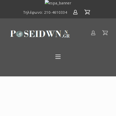
ΕΣΠΑ
2014-
Τηλέφωνο:
210-4610334
2020
Είδη
αλιείας
Poseidwnn.gr