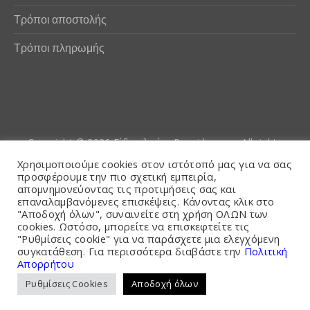
Τρόποι αποστολής
Τρόποι πληρωμής
Copyright © 2026
Είδη αλιείας Poseidwnn.gr
. All rights
reserved. Powered by
PlexusCore
Χρησιμοποιούμε cookies στον ιστότοπό μας για να σας
προσφέρουμε την πιο σχετική εμπειρία,
απομνημονεύοντας τις προτιμήσεις σας και
Όροι και Προϋποθέσεις
επαναλαμβανόμενες επισκέψεις. Κάνοντας κλικ στο
"Αποδοχή όλων", συναινείτε στη χρήση ΟΛΩΝ των
cookies. Ωστόσο, μπορείτε να επισκεφτείτε τις
"Ρυθμίσεις cookie" για να παράσχετε μια ελεγχόμενη
συγκατάθεση. Για περισσότερα διαβάστε την
Πολιτική
Απορρήτου
Ρυθμίσεις Cookies
Αποδοχή όλων