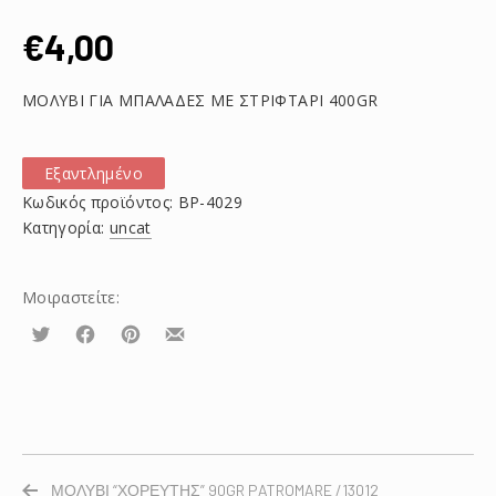
€
4,00
ΜΟΛΥΒΙ ΓΙΑ ΜΠΑΛΑΔΕΣ ΜΕ ΣΤΡΙΦΤΑΡΙ 400GR
Εξαντλημένο
Κωδικός προϊόντος:
ΒΡ-4029
Κατηγορία:
uncat
Μοιραστείτε:
Τουίτα
Μοιραστείτε
Μοιραστείτε
Μοιραστείτε
το
το
το
στο
στο
με
Facebook
Pinterest
email
ΜΟΛΥΒΙ “ΧΟΡΕΥΤΗΣ” 90GR PATROMARE /13012