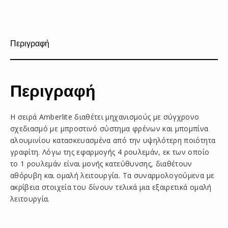
στο
στο
με
Facebook
Pinterest
email
Περιγραφή
Περιγραφή
Η σειρά Amberlite διαθέτει μηχανισμούς με σύγχρονο
σχεδιασμό με μπροστινό σύστημα φρένων και μπομπίνα
αλουμινίου κατασκευασμένα από την υψηλότερη ποιότητα
γραφίτη. Λόγω της εφαρμογής 4 ρουλεμάν, εκ των οποίο
το 1 ρουλεμάν είναι μονής κατεύθυνσης, διαθέτουν
αθόρυβη και ομαλή λειτουργία. Τα συναρμολογούμενα με
ακρίβεια στοιχεία του δίνουν τελικά μια εξαιρετικά ομαλή
λειτουργία.