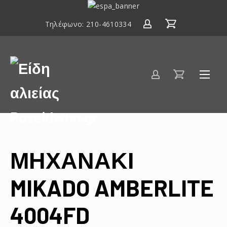
ΕΣΠΑ
2014-
Τηλέφωνο:
210-4610334
2020
Είδη
αλιείας
Poseidwnn.gr
ΜΗΧΑΝΑΚΙ
MIKADO AMBERLITE
4004FD