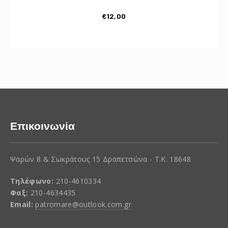
€
12,00
Επικοινωνία
Ψαρών 8 & Σωκράτους 15 Δραπετσώνα - Τ.Κ. 18648
Τηλέφωνο:
210-4610334
Φαξ:
210-4634435
Email:
patromare@outlook.com.gr