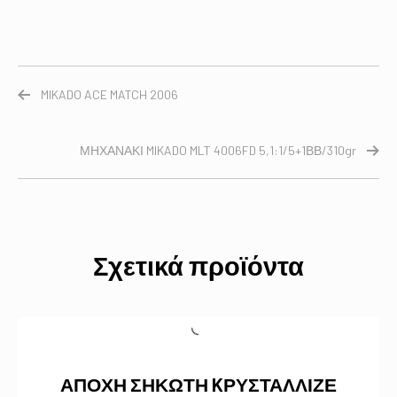
MIKADO ACE MATCH 2006
ΜΗΧΑΝΑΚΙ MIKADO MLT 4006FD 5,1:1/5+1ΒΒ/310gr
Σχετικά προϊόντα
ΑΠΟΧΗ ΣΗΚΩΤΗ KΡΥΣΤΑΛΛΙΖΕ