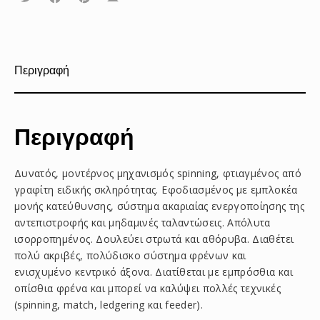
το
το
το
στο
στο
με
Facebook
Pinterest
email
Περιγραφή
Περιγραφή
Δυνατός, μοντέρνος μηχανισμός spinning, φτιαγμένος από
γραφίτη ειδικής σκληρότητας. Εφοδιασμένος με εμπλοκέα
μονής κατεύθυνσης, σύστημα ακαριαίας ενεργοποίησης της
αντεπιστροφής και μηδαμινές ταλαντώσεις. Απόλυτα
ισορροπημένος. Δουλεύει στρωτά και αθόρυβα. Διαθέτει
πολύ ακριβές, πολύδισκο σύστημα φρένων και
ενισχυμένο κεντρικό άξονα. Διατίθεται με εμπρόσθια και
οπίσθια φρένα και μπορεί να καλύψει πολλές τεχνικές
(spinning, match, ledgering και feeder).