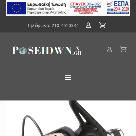
ΕΣΠΑ
2014-
2020
Τηλέφωνο:
210-4610334
Είδη
αλιείας
Poseidwnn.gr