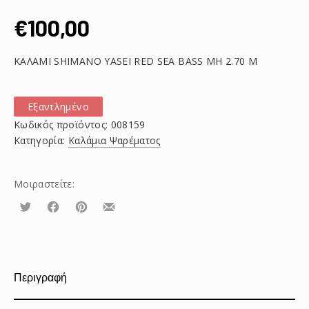
€
100,00
ΚΑΛΑΜΙ SHIMANO YASEI RED SEA BASS MH 2.70 M
Εξαντλημένο
Κωδικός προϊόντος:
008159
Κατηγορία:
Καλάμια Ψαρέματος
Μοιραστείτε:
Τουίτα
Μοιραστείτε
Μοιραστείτε
Μοιραστείτε
το
το
το
στο
στο
με
Facebook
Pinterest
email
Περιγραφή