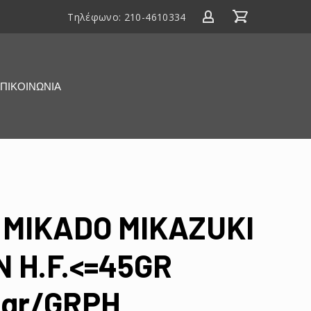
Τηλέφωνο:
210-4610334
ΠΙΚΟΙΝΩΝΙΑ
MIKADO MIKAZUKI
 H.F.<=45GR
5gr/GRPH