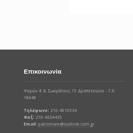
Επικοινωνία
Ψαρών 8 & Σωκράτους 15 Δραπετσώνα - Τ.Κ.
18648
Τηλέφωνο:
210-4610334
Φαξ:
210-4634435
Email:
patromare@outlook.com.gr