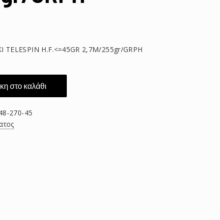
 TELESPIN H.F.<=45GR 2,7M/255gr/GRPH
η στο καλάθι
8-270-45
ατος
τείτε