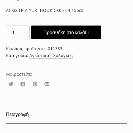
ΑΓΚΙΣΤΡΙΑ YUKI HOOK CX05 04 15pcs
ΑΓΚΙΣΤΡΙΑ
Προσθήκη στο καλάθι
YUKI
HOOK
Κωδικός προϊόντος:
011333
CX05
Κατηγορία:
Αγκίστρια - Σαλαγκιές
04
15pcs
ποσότητα
Μοιραστείτε:
Τουίτα
Μοιραστείτε
Μοιραστείτε
Μοιραστείτε
το
το
το
στο
στο
με
Facebook
Pinterest
email
Περιγραφή