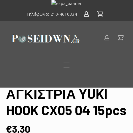
ΕΣΠΑ
2014-
Τηλέφωνο:
210-4610334
2020
Είδη
αλιείας
Poseidwnn.gr
ΑΓΚΙΣΤΡΙΑ YUKI
HOOK CX05 04 15pcs
€
3,30