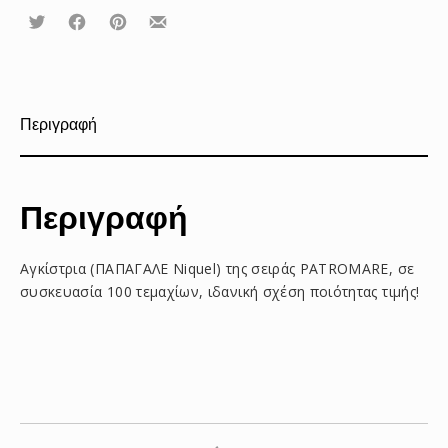
Τουίτα
Μοιραστείτε
Μοιραστείτε
Μοιραστείτε
το
το
το
στο
στο
με
Facebook
Pinterest
email
Περιγραφή
Περιγραφή
Αγκίστρια (ΠΑΠΑΓΑΛΕ Niquel) της σειράς PATROMARE, σε
συσκευασία 100 τεμαχίων, ιδανική σχέση ποιότητας τιμής!