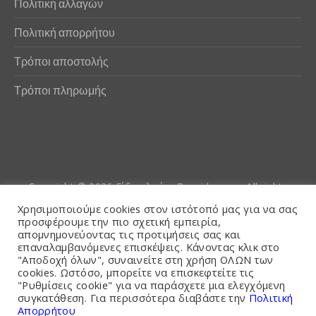
Πολιτική αλλαγών
Πολιτική απορρήτου
Τρόποι αποστολής
Τρόποι πληρωμής
Copyright © 2026
Είδη αλιείας Poseidwnn.gr
. All rights
reserved. Powered by
PlexusCore
Χρησιμοποιούμε cookies στον ιστότοπό μας για να σας
προσφέρουμε την πιο σχετική εμπειρία,
απομνημονεύοντας τις προτιμήσεις σας και
Όροι και Προϋποθέσεις
επαναλαμβανόμενες επισκέψεις. Κάνοντας κλικ στο
"Αποδοχή όλων", συναινείτε στη χρήση ΟΛΩΝ των
cookies. Ωστόσο, μπορείτε να επισκεφτείτε τις
"Ρυθμίσεις cookie" για να παράσχετε μια ελεγχόμενη
συγκατάθεση. Για περισσότερα διαβάστε την
Πολιτική
Απορρήτου