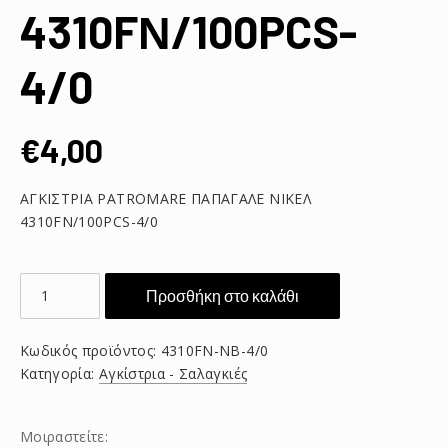
4310FΝ/100PCS-
4/0
€
4,00
ΑΓΚΙΣΤΡΙΑ PATROMARE ΠΑΠΑΓΑΛΕ ΝΙΚΕΛ
4310FΝ/100PCS-4/0
ΑΓΚΙΣΤΡΙΑ
Προσθήκη στο καλάθι
PATROMARE
ΠΑΠΑΓΑΛΕ
Κωδικός προϊόντος:
4310FN-NB-4/0
ΝΙΚΕΛ
Κατηγορία:
Αγκίστρια - Σαλαγκιές
4310FΝ/100PCS-
4/0
ποσότητα
Μοιραστείτε: