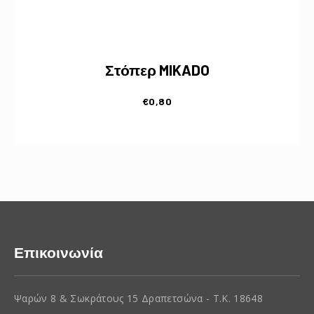
Στόπερ MIKADO
€
0,80
Επικοινωνία
Ψαρών 8 & Σωκράτους 15 Δραπετσώνα - Τ.Κ. 18648