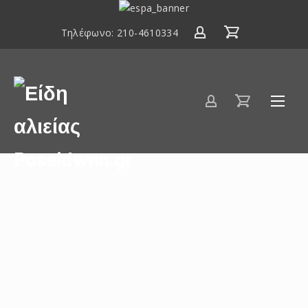
ΕΣΠΑ
2014-
Τηλέφωνο:
210-4610334
2020
Είδη
αλιείας
Poseidwnn.gr