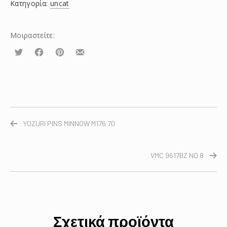
Κατηγορία:
uncat
Μοιραστείτε:
Τουίτα
Μοιραστείτε
Μοιραστείτε
Μοιραστείτε
το
το
το
στο
στο
με
Facebook
Pinterest
email
YOZURI PINS MINNOW M176 70
VMC 9617BZ NO 8
Σχετικά προϊόντα