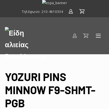
ΕΣΠΑ
2014-
Τηλέφωνο:
210-4610334
2020
Είδη
αλιείας
Poseidwnn.gr
YOZURI PINS
MINNOW F9-SHMT-
PGB