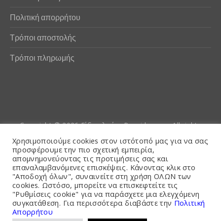
Πολιτική απορρήτου
Τρόποι αποστολής
Τρόποι πληρωμής
Copyright © 2026
Είδη αλιείας Poseidwnn.gr
. All rights
reserved. Powered by
PlexusCore
Χρησιμοποιούμε cookies στον ιστότοπό μας για να σας
προσφέρουμε την πιο σχετική εμπειρία,
απομνημονεύοντας τις προτιμήσεις σας και
Όροι και Προϋποθέσεις
επαναλαμβανόμενες επισκέψεις. Κάνοντας κλικ στο
"Αποδοχή όλων", συναινείτε στη χρήση ΟΛΩΝ των
cookies. Ωστόσο, μπορείτε να επισκεφτείτε τις
"Ρυθμίσεις cookie" για να παράσχετε μια ελεγχόμενη
συγκατάθεση. Για περισσότερα διαβάστε την
Πολιτική
Απορρήτου