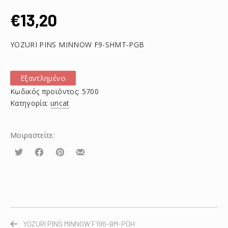
€
13,20
YOZURI PINS MINNOW F9-SHMT-PGB
Εξαντλημένο
Κωδικός προϊόντος:
5700
Κατηγορία:
uncat
Μοιραστείτε:
Τουίτα
Μοιραστείτε
Μοιραστείτε
Μοιραστείτε
το
το
το
στο
στο
με
Facebook
Pinterest
email
YOZURI PINS MINNOW F196-BM-POH