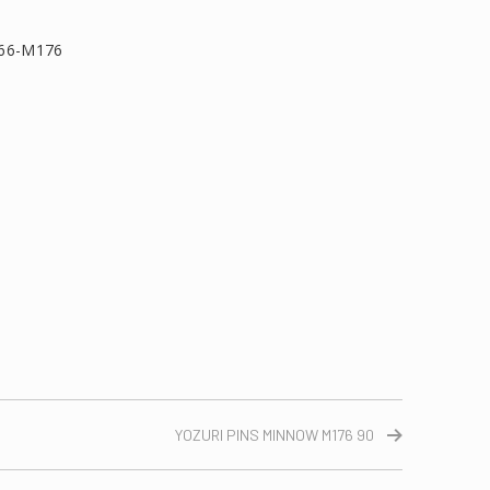
66-M176
τείτε
YOZURI PINS MINNOW M176 90