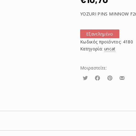
YOZURI PINS MINNOW F2
Εξαντλημένο
Κωδικός προϊόντος:
4180
Κατηγορία:
uncat
Μοιραστείτε:
Τουίτα
Μοιραστείτε
Μοιραστείτε
Μοιρασ
το
το
το
στο
στο
με
Facebook
Pinterest
email