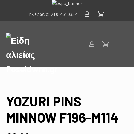
ΕΣΠΑ
2014-
Τηλέφωνο:
210-4610334
2020
Είδη
αλιείας
Poseidwnn.gr
YOZURI PINS
MINNOW F196-M114