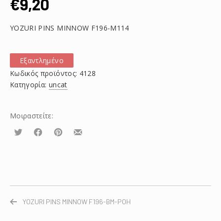
€
9,20
YOZURI PINS MINNOW F196-M114
Εξαντλημένο
Κωδικός προϊόντος:
4128
Κατηγορία:
uncat
Μοιραστείτε:
Τουίτα
Μοιραστείτε
Μοιραστείτε
Μοιραστείτε
το
το
το
στο
στο
με
Facebook
Pinterest
email
YOZURI PINS MINNOW F196-BM-POH