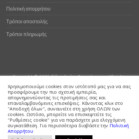
Πολιτική απορρήτου
Τρόποι αποστολής
Τρόποι πληρωμής
Copyright © 2026
Είδη αλιείας Poseidwnn.gr
. All rights
reserved. Powered by
PlexusCore
Χρησιμοποιούμε cookies στον ιστότοπό μας για να σας
προσφέρουμε την πιο σχετική εμπειρία,
απομνημονεύοντας τις προτιμήσεις σας και
Όροι και Προϋποθέσεις
επαναλαμβανόμενες επισκέψεις. Κάνοντας κλικ στο
"Αποδοχή όλων", συναινείτε στη χρήση ΟΛΩΝ των
cookies. Ωστόσο, μπορείτε να επισκεφτείτε τις
"Ρυθμίσεις cookie" για να παράσχετε μια ελεγχόμενη
συγκατάθεση. Για περισσότερα διαβάστε την
Πολιτική
Απορρήτου