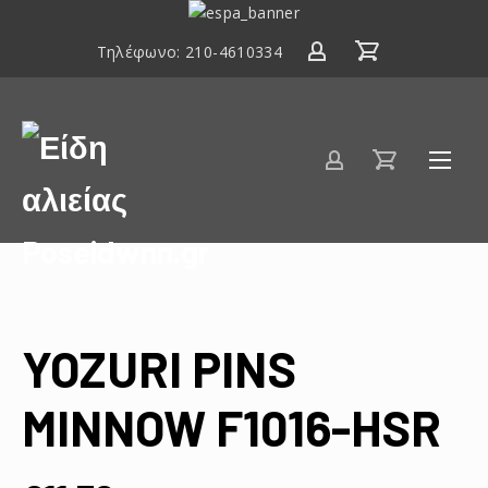
ΕΣΠΑ
2014-
Τηλέφωνο:
210-4610334
2020
Είδη
αλιείας
Poseidwnn.gr
YOZURI PINS
MINNOW F1016-HSR