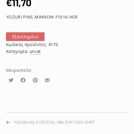
€
11,70
YOZURI PINS MINNOW F1016-HSR
Εξαντλημένο
Κωδικός προϊόντος:
4170
Κατηγορία:
uncat
Μοιραστείτε:
Τουίτα
Μοιραστείτε
Μοιραστείτε
Μοιραστείτε
το
το
το
στο
στο
με
Facebook
Pinterest
email
YOZURI HOLO CRYSTAL MIN.7CM F1001-SHMT