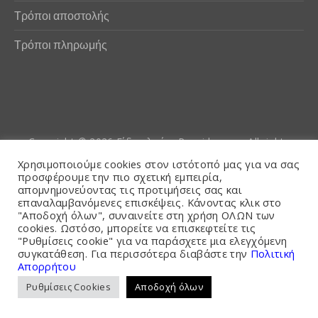
Τρόποι αποστολής
Τρόποι πληρωμής
Copyright © 2026
Είδη αλιείας Poseidwnn.gr
. All rights
reserved. Powered by
PlexusCore
Χρησιμοποιούμε cookies στον ιστότοπό μας για να σας
προσφέρουμε την πιο σχετική εμπειρία,
απομνημονεύοντας τις προτιμήσεις σας και
Όροι και Προϋποθέσεις
επαναλαμβανόμενες επισκέψεις. Κάνοντας κλικ στο
"Αποδοχή όλων", συναινείτε στη χρήση ΟΛΩΝ των
cookies. Ωστόσο, μπορείτε να επισκεφτείτε τις
"Ρυθμίσεις cookie" για να παράσχετε μια ελεγχόμενη
συγκατάθεση. Για περισσότερα διαβάστε την
Πολιτική
Απορρήτου
Ρυθμίσεις Cookies
Αποδοχή όλων