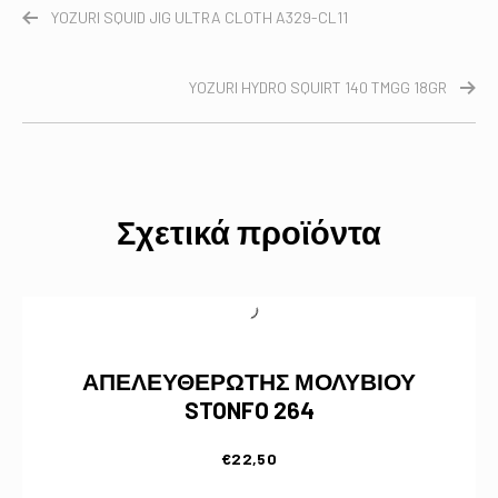
YOZURI SQUID JIG ULTRA CLOTH A329-CL11
YOZURI HYDRO SQUIRT 140 TMGG 18GR
Σχετικά προϊόντα
ΑΠΕΛΕΥΘΕΡΩΤΗΣ ΜΟΛΥΒΙΟΥ
STONFO 264
€
22,50