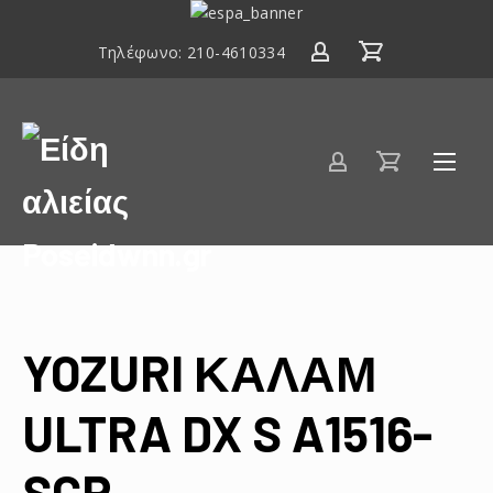
ΕΣΠΑ
2014-
Τηλέφωνο:
210-4610334
2020
Είδη
αλιείας
Poseidwnn.gr
YOZURI ΚΑΛΑΜ
ULTRA DX S A1516-
SCP