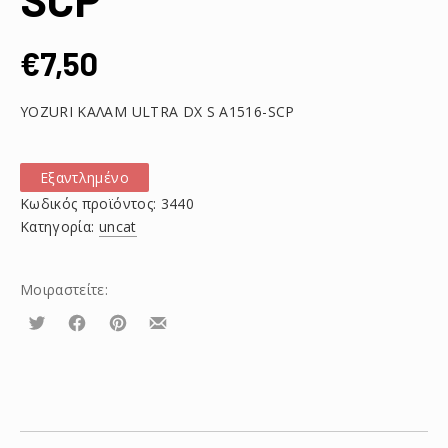
€
7,50
YOZURI ΚΑΛΑΜ ULTRA DX S A1516-SCP
Εξαντλημένο
Κωδικός προϊόντος:
3440
Κατηγορία:
uncat
Μοιραστείτε:
Τουίτα
Μοιραστείτε
Μοιραστείτε
Μοιραστείτε
το
το
το
στο
στο
με
Facebook
Pinterest
email