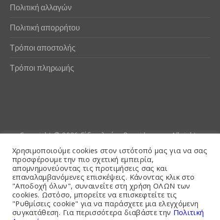
Πολιτική αλλαγών
Πολιτική απορρήτου
Τρόποι αποστολής
Τρόποι πληρωμής
Copyright © 2026
Είδη αλιείας Poseidwnn.gr
. All rights
reserved. Powered by
PlexusCore
Χρησιμοποιούμε cookies στον ιστότοπό μας για να σας
προσφέρουμε την πιο σχετική εμπειρία,
απομνημονεύοντας τις προτιμήσεις σας και
Όροι και Προϋποθέσεις
επαναλαμβανόμενες επισκέψεις. Κάνοντας κλικ στο
"Αποδοχή όλων", συναινείτε στη χρήση ΟΛΩΝ των
cookies. Ωστόσο, μπορείτε να επισκεφτείτε τις
"Ρυθμίσεις cookie" για να παράσχετε μια ελεγχόμενη
συγκατάθεση. Για περισσότερα διαβάστε την
Πολιτική