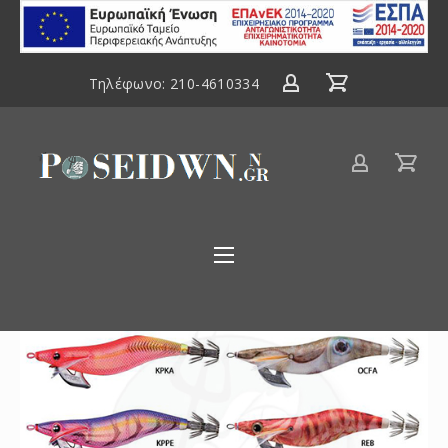
ΕΣΠΑ
2014-
2020
Τηλέφωνο:
210-4610334
Είδη
αλιείας
Poseidwnn.gr