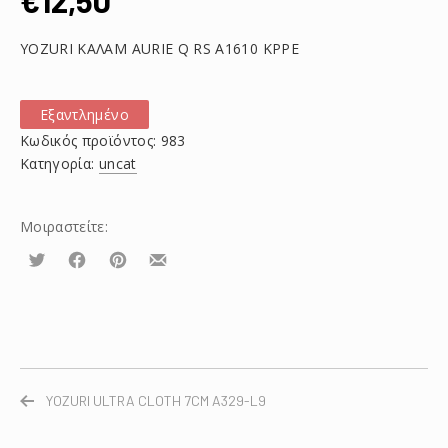
€
12,50
YOZURI ΚΑΛΑΜ AURIE Q RS A1610 KPPE
Εξαντλημένο
Κωδικός προϊόντος:
983
Κατηγορία:
uncat
Μοιραστείτε:
Τουίτα
Μοιραστείτε
Μοιραστείτε
Μοιραστείτε
το
το
το
στο
στο
με
Facebook
Pinterest
email
YOZURI ULTRA CLOTH 7CM A329-L9