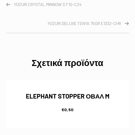
YOZURI CRYSTAL MINNOW S F10-C24
YOZURI DELUXE TENYA 75GR E1332-CHR
Σχετικά προϊόντα
ELEPHANT STOPPER ΟΒΑΛ M
€
0,50