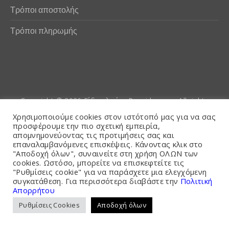
Τρόποι αποστολής
Τρόποι πληρωμής
Copyright © 2026
Είδη αλιείας Poseidwnn.gr
. All rights
reserved. Powered by
PlexusCore
Χρησιμοποιούμε cookies στον ιστότοπό μας για να σας
προσφέρουμε την πιο σχετική εμπειρία,
απομνημονεύοντας τις προτιμήσεις σας και
Όροι και Προϋποθέσεις
επαναλαμβανόμενες επισκέψεις. Κάνοντας κλικ στο
"Αποδοχή όλων", συναινείτε στη χρήση ΟΛΩΝ των
cookies. Ωστόσο, μπορείτε να επισκεφτείτε τις
"Ρυθμίσεις cookie" για να παράσχετε μια ελεγχόμενη
συγκατάθεση. Για περισσότερα διαβάστε την
Πολιτική
Απορρήτου
Ρυθμίσεις Cookies
Αποδοχή όλων