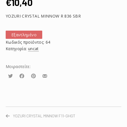
€
10,40
YOZURI CRYSTAL MINNOW R 836 SBR
Εξαντλημένο
Κωδικός προϊόντος:
64
Κατηγορία:
uncat
Μοιραστείτε:
Τουίτα
Μοιραστείτε
Μοιραστείτε
Μοιραστείτε
το
το
το
στο
στο
με
Facebook
Pinterest
email
YOZURI CRYSTAL MINNOW F11-GHGT