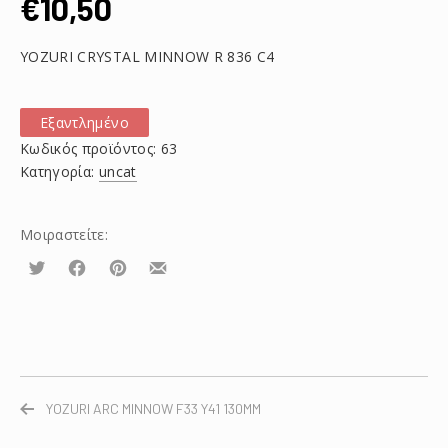
€
10,50
YOZURI CRYSTAL MINNOW R 836 C4
Εξαντλημένο
Κωδικός προϊόντος:
63
Κατηγορία:
uncat
Μοιραστείτε:
Τουίτα
Μοιραστείτε
Μοιραστείτε
Μοιραστείτε
το
το
το
στο
στο
με
Facebook
Pinterest
email
YOZURI ARC MINNOW F33 Y41 130MM