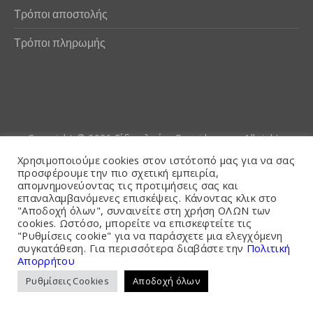
Τρόποι αποστολής
Τρόποι πληρωμής
Copyright © 2026
Είδη αλιείας Poseidwnn.gr
. All rights
reserved. Powered by
PlexusCore
Χρησιμοποιούμε cookies στον ιστότοπό μας για να σας
προσφέρουμε την πιο σχετική εμπειρία,
απομνημονεύοντας τις προτιμήσεις σας και
Όροι και Προϋποθέσεις
επαναλαμβανόμενες επισκέψεις. Κάνοντας κλικ στο
"Αποδοχή όλων", συναινείτε στη χρήση ΟΛΩΝ των
cookies. Ωστόσο, μπορείτε να επισκεφτείτε τις
"Ρυθμίσεις cookie" για να παράσχετε μια ελεγχόμενη
συγκατάθεση. Για περισσότερα διαβάστε την
Πολιτική
Απορρήτου
Ρυθμίσεις Cookies
Αποδοχή όλων