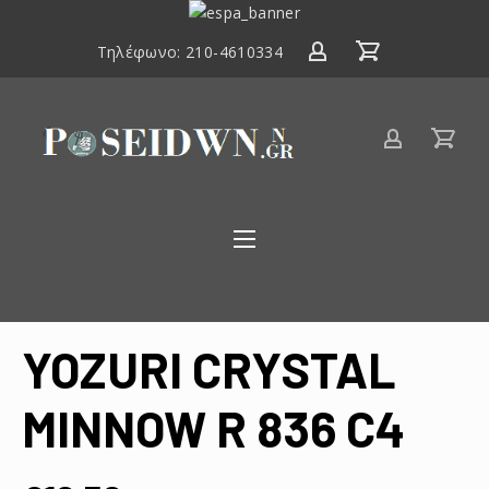
ΕΣΠΑ
2014-
Τηλέφωνο:
210-4610334
2020
Είδη
αλιείας
Poseidwnn.gr
YOZURI CRYSTAL
MINNOW R 836 C4