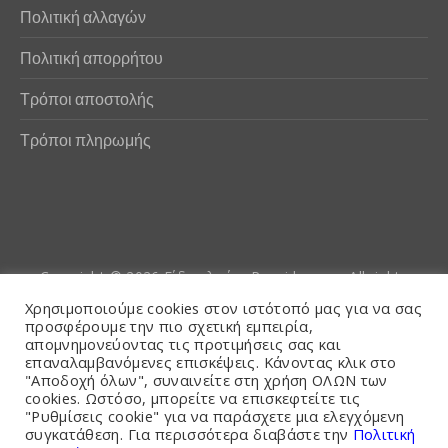
Πολιτική αλλαγών
Πολιτική απορρήτου
Τρόποι αποστολής
Τρόποι πληρωμής
Copyright © 2026
Είδη αλιείας Poseidwnn.gr
. All rights
reserved. Powered by
PlexusCore
Χρησιμοποιούμε cookies στον ιστότοπό μας για να σας
προσφέρουμε την πιο σχετική εμπειρία,
απομνημονεύοντας τις προτιμήσεις σας και
Όροι και Προϋποθέσεις
επαναλαμβανόμενες επισκέψεις. Κάνοντας κλικ στο
"Αποδοχή όλων", συναινείτε στη χρήση ΟΛΩΝ των
cookies. Ωστόσο, μπορείτε να επισκεφτείτε τις
"Ρυθμίσεις cookie" για να παράσχετε μια ελεγχόμενη
συγκατάθεση. Για περισσότερα διαβάστε την
Πολιτική