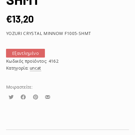
€
13,20
YOZURI CRYSTAL MINNOW F1005-SHMT
Εξαντλημένο
Κωδικός προϊόντος:
4162
Κατηγορία:
uncat
Μοιραστείτε:
Τουίτα
Μοιραστείτε
Μοιραστείτε
Μοιραστείτε
το
το
το
στο
στο
με
Facebook
Pinterest
email