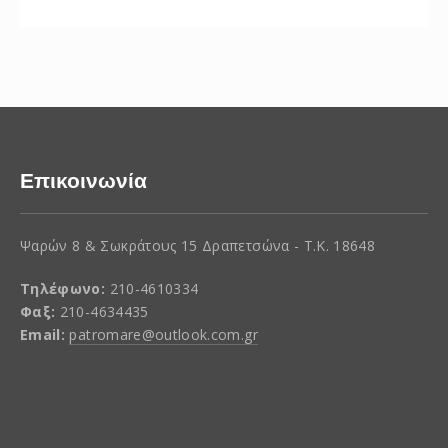
Επικοινωνία
Ψαρών 8 & Σωκράτους 15 Δραπετσώνα - Τ.Κ. 18648
Τηλέφωνο:
210-4610334
Φαξ:
210-4634435
Email:
patromare@outlook.com.gr