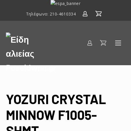
ΕΣΠΑ
2014-
Τηλέφωνο:
210-4610334
2020
Είδη
αλιείας
Poseidwnn.gr
YOZURI CRYSTAL
MINNOW F1005-
SHMT