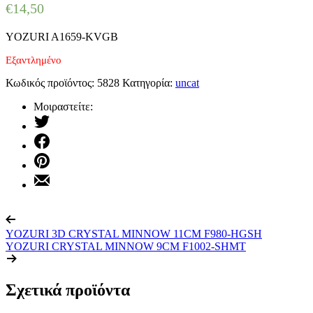
€
14,50
YOZURI A1659-KVGB
Εξαντλημένο
Κωδικός προϊόντος:
5828
Κατηγορία:
uncat
Μοιραστείτε:
Τουίτα
Μοιραστείτε
το
Μοιραστείτε
στο
το
Facebook
Μοιραστείτε
στο
το
Pinterest
με
email
YOZURI 3D CRYSTAL MINNOW 11CM F980-HGSH
YOZURI CRYSTAL MINNOW 9CM F1002-SHMT
Σχετικά προϊόντα