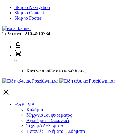
Skip to Navigation
Skip to Content
Skip to Footer
ΕΣΠΑ
2014-
Τηλέφωνο:
210-4610334
2020
0
Κανένα προϊόν στο καλάθι σας.
Είδη
αλιείας
Poseidwnn.gr
ΨΑΡΕΜΑ
Καλάμια
Μηχανισμοί ψαρέματος
Αγκίστρια – Σαλαγκιές
Τεχνητά Δολώματα
Πετονιές – Νήματα – Σύρματα