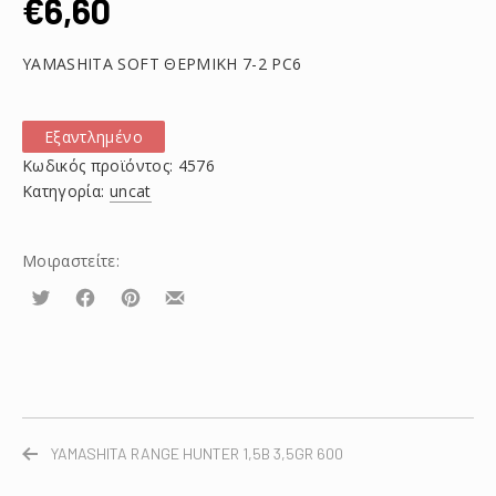
€
6,60
YAMASHITA SOFT ΘΕΡΜΙΚΗ 7-2 PC6
Εξαντλημένο
Κωδικός προϊόντος:
4576
Κατηγορία:
uncat
Μοιραστείτε:
Τουίτα
Μοιραστείτε
Μοιραστείτε
Μοιραστείτε
το
το
το
στο
στο
με
Facebook
Pinterest
email
YAMASHITA RANGE HUNTER 1,5B 3,5GR 600