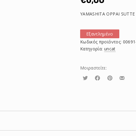
YAMASHITA OPPAI SUTTE 
Εξαντλημένο
Κωδικός προϊόντος:
00691
Κατηγορία:
uncat
Μοιραστείτε:
Τουίτα
Μοιραστείτε
Μοιραστείτε
Μοιρασ
το
το
το
στο
στο
με
Facebook
Pinterest
email