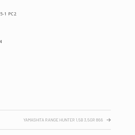
5-1 PC2
4
τείτε
YAMASHITA RANGE HUNTER 1,5B 3,5GR 866