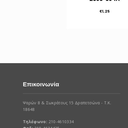
€
1,25
Επικοινωνία
Ψαρών 8 & Σωκράτους 15 Δραπετσώνα - Τ.Κ.
18648
Τηλέφωνο:
210-4610334