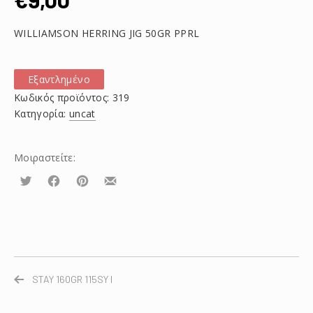
WILLIAMSON HERRING JIG 50GR PPRL
Εξαντλημένο
Κωδικός προϊόντος:
319
Κατηγορία:
uncat
Μοιραστείτε:
Τουίτα
Μοιραστείτε
Μοιραστείτε
Μοιραστείτε
το
το
το
στο
στο
με
Facebook
Pinterest
email
STAY 160GR 115SY I