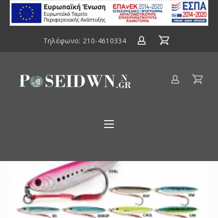
ΕΣΠΑ
2014-
2020
Τηλέφωνο:
210-4610334
Είδη
αλιείας
Poseidwnn.gr