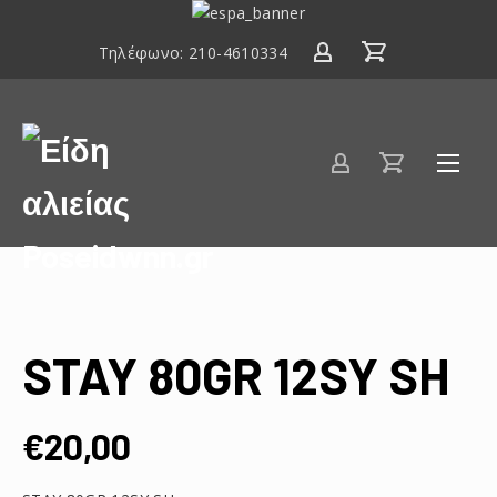
ΕΣΠΑ
2014-
Τηλέφωνο:
210-4610334
2020
Είδη
αλιείας
Poseidwnn.gr
STAY 80GR 12SY SH
€
20,00