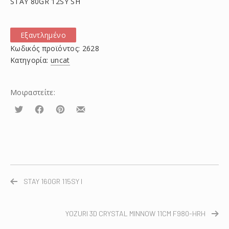
STAY 80GR 12SY SH
Εξαντλημένο
Κωδικός προϊόντος:
2628
Κατηγορία:
uncat
Μοιραστείτε:
Τουίτα
Μοιραστείτε
Μοιραστείτε
Μοιραστείτε
το
το
το
στο
στο
με
Facebook
Pinterest
email
STAY 160GR 115SY I
YOZURI 3D CRYSTAL MINNOW 11CM F980-HRH