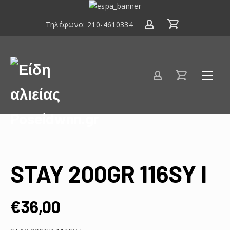
ΕΣΠΑ
2014-
Τηλέφωνο:
210-4610334
2020
Είδη
αλιείας
Poseidwnn.gr
STAY 200GR 116SY I
€
36,00