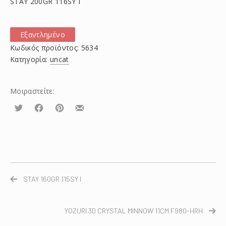
STAY 200GR 116SY I
Εξαντλημένο
Κωδικός προϊόντος:
5634
Κατηγορία:
uncat
Μοιραστείτε:
Τουίτα
Μοιραστείτε
Μοιραστείτε
Μοιραστείτε
το
το
το
στο
στο
με
Facebook
Pinterest
email
STAY 160GR 115SY I
YOZURI 3D CRYSTAL MINNOW 11CM F980-HRH