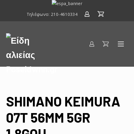
ΕΣΠΑ
2014-
Τηλέφωνο:
210-4610334
2020
Είδη
αλιείας
Poseidwnn.gr
SHIMANO KEIMURA
07T 56MM 5GR
1,8GOU