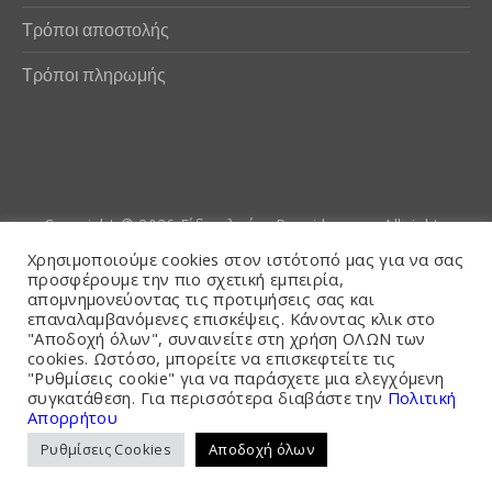
Τρόποι αποστολής
Τρόποι πληρωμής
Copyright © 2026
Είδη αλιείας Poseidwnn.gr
. All rights
reserved. Powered by
PlexusCore
Χρησιμοποιούμε cookies στον ιστότοπό μας για να σας
προσφέρουμε την πιο σχετική εμπειρία,
απομνημονεύοντας τις προτιμήσεις σας και
Όροι και Προϋποθέσεις
επαναλαμβανόμενες επισκέψεις. Κάνοντας κλικ στο
"Αποδοχή όλων", συναινείτε στη χρήση ΟΛΩΝ των
cookies. Ωστόσο, μπορείτε να επισκεφτείτε τις
"Ρυθμίσεις cookie" για να παράσχετε μια ελεγχόμενη
συγκατάθεση. Για περισσότερα διαβάστε την
Πολιτική
Απορρήτου
Ρυθμίσεις Cookies
Αποδοχή όλων