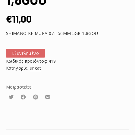
€
11,00
SHIMANO KEIMURA 07T 56MM 5GR 1,8GOU
Εξαντλημένο
Κωδικός προϊόντος:
419
Κατηγορία:
uncat
Μοιραστείτε:
Τουίτα
Μοιραστείτε
Μοιραστείτε
Μοιραστείτε
το
το
το
στο
στο
με
Facebook
Pinterest
email