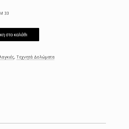
M 33
η στο καλάθι
λαγκιές
,
Τεχνητά Δολώματα
τείτε