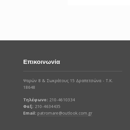
Επικοινωνία
Ψαρών 8 & Σωκράτους 15 Δραπετσώνα - Τ.Κ.
18648
Τηλέφωνο:
210-4610334
Φαξ:
210-4634435
Email:
patromare@outlook.com.gr