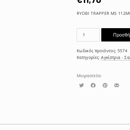
RYOBI TRAPPER MS 112M
RYOBI
Προσθήκ
TRAPPER
MS
Κωδικός προϊόντος:
5574
112MM
Κατηγορίες:
Αγκίστρια - Σα
33
ποσότητα
Μοιραστείτε:
Τουίτα
Μοιραστείτε
Μοιραστείτε
Μοιρασ
το
το
το
στο
στο
με
Facebook
Pinterest
email