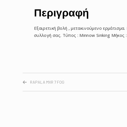
Περιγραφή
Eξαιρετική βολή , μετακινούμενο ερμάτισμα.
συλλογή σας. Tύπος : Minnow Sinking Μήκος :
RAPALA MXR 7 FOG