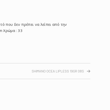
ητό που δεν πρέπει να λείπει από την
2m Χρώμα : 33
SHIMANO OCEA LIPLESS 19GR 08S