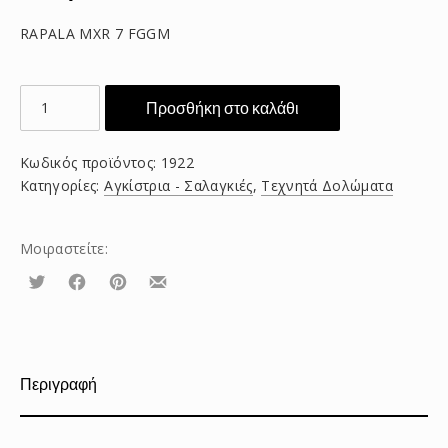
RAPALA MXR 7 FGGM
RAPALA
Προσθήκη στο καλάθι
MXR
7
Κωδικός προϊόντος:
1922
FGGM
Κατηγορίες:
Αγκίστρια - Σαλαγκιές
,
Τεχνητά Δολώματα
ποσότητα
Μοιραστείτε:
Τουίτα
Μοιραστείτε
Μοιραστείτε
Μοιραστείτε
το
το
το
στο
στο
με
Facebook
Pinterest
email
Περιγραφή