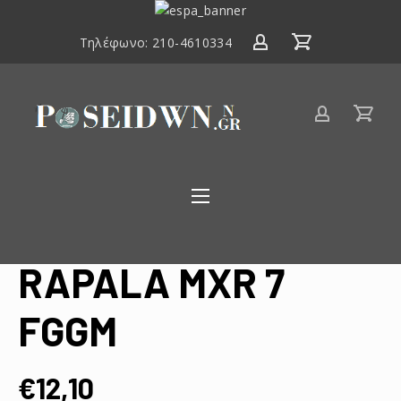
ΕΣΠΑ
2014-
Τηλέφωνο:
210-4610334
2020
Είδη
αλιείας
Poseidwnn.gr
RAPALA MXR 7
FGGM
€
12,10