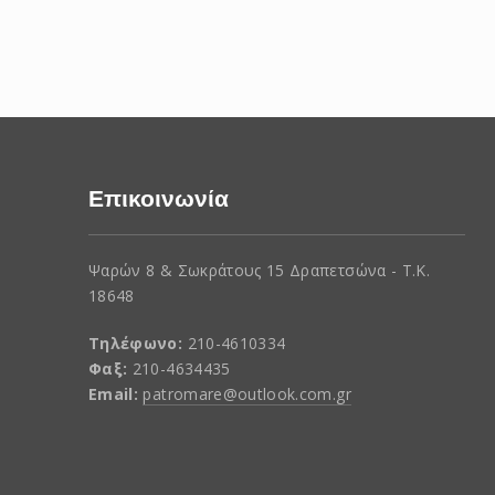
Επικοινωνία
Ψαρών 8 & Σωκράτους 15 Δραπετσώνα - Τ.Κ.
18648
Τηλέφωνο:
210-4610334
Φαξ:
210-4634435
Email:
patromare@outlook.com.gr