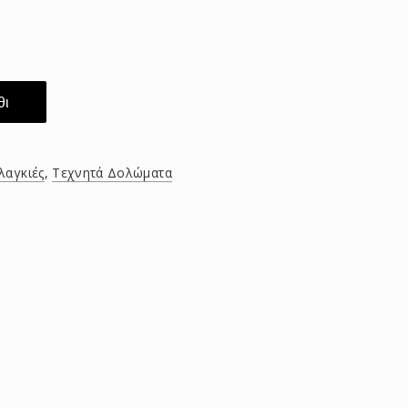
θι
λαγκιές
,
Τεχνητά Δολώματα
τείτε