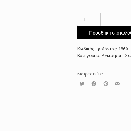
RAPALA
F
11
Προσθήκη στο καλά
MAG
BSH
Κωδικός προϊόντος:
1860
ποσότητα
Κατηγορίες:
Αγκίστρια - Σα
Μοιραστείτε:
Τουίτα
Μοιραστείτε
Μοιραστείτε
Μοιρασ
το
το
το
στο
στο
με
Facebook
Pinterest
email