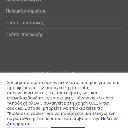
Πολιτική απορρήτου
Τρόποι αποστολής
Τρόποι πληρωμής
Copyright © 2026
Είδη αλιείας Poseidwnn.gr
. All rights
reserved. Powered by
PlexusCore
Χρησιμοποιούμε cookies στον ιστότοπό μας για να σας
προσφέρουμε την πιο σχετική εμπειρία,
απομνημονεύοντας τις προτιμήσεις σας και
Όροι και Προϋποθέσεις
επαναλαμβανόμενες επισκέψεις. Κάνοντας κλικ στο
"Αποδοχή όλων", συναινείτε στη χρήση ΟΛΩΝ των
cookies. Ωστόσο, μπορείτε να επισκεφτείτε τις
"Ρυθμίσεις cookie" για να παράσχετε μια ελεγχόμενη
συγκατάθεση. Για περισσότερα διαβάστε την
Πολιτική
Απορρήτου