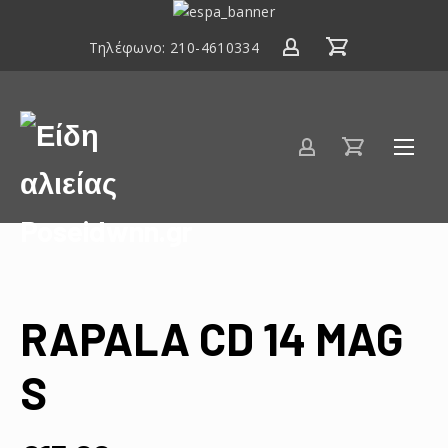
ΕΣΠΑ
2014-
Τηλέφωνο:
210-4610334
2020
Είδη
αλιείας
Poseidwnn.gr
RAPALA CD 14 MAG
S