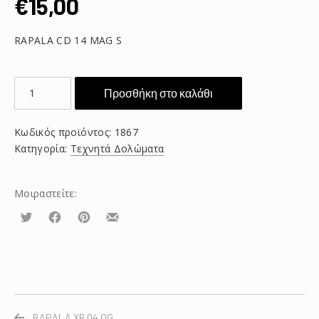
€
15,00
RAPALA CD 14 MAG S
RAPALA
Προσθήκη στο καλάθι
CD
14
Κωδικός προϊόντος:
1867
MAG
Κατηγορία:
Τεχνητά Δολώματα
S
ποσότητα
Μοιραστείτε:
Τουίτα
Μοιραστείτε
Μοιραστείτε
Μοιραστείτε
το
το
το
στο
στο
με
Facebook
Pinterest
email
RAPALA XR 04 OG