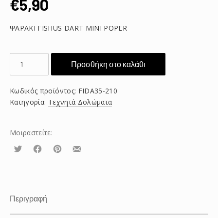
€
5,90
ΨΑΡΑΚΙ FISHUS DART MINI POPER
ΨΑΡΑΚΙ
Προσθήκη στο καλάθι
FISHUS
DART
Κωδικός προϊόντος:
FIDA35-210
MINI
Κατηγορία:
Τεχνητά Δολώματα
POPER
ποσότητα
Μοιραστείτε:
Τουίτα
Μοιραστείτε
Μοιραστείτε
Μοιραστείτε
το
το
το
στο
στο
με
Facebook
Pinterest
email
Περιγραφή