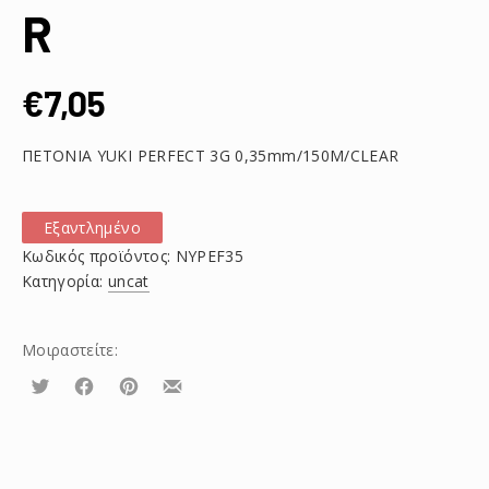
R
€
7,05
ΠΕΤΟΝΙΑ YUKI PERFECT 3G 0,35mm/150M/CLEAR
Εξαντλημένο
Κωδικός προϊόντος:
NYPEF35
Κατηγορία:
uncat
Μοιραστείτε:
Τουίτα
Μοιραστείτε
Μοιραστείτε
Μοιραστείτε
το
το
το
στο
στο
με
Facebook
Pinterest
email