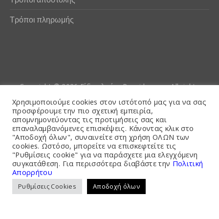
Τρόποι πληρωμής
Copyright © 2026
Είδη αλιείας Poseidwnn.gr
. All rights
reserved. Powered by
PlexusCore
Χρησιμοποιούμε cookies στον ιστότοπό μας για να σας
προσφέρουμε την πιο σχετική εμπειρία,
απομνημονεύοντας τις προτιμήσεις σας και
Όροι και Προϋποθέσεις
επαναλαμβανόμενες επισκέψεις. Κάνοντας κλικ στο
"Αποδοχή όλων", συναινείτε στη χρήση ΟΛΩΝ των
cookies. Ωστόσο, μπορείτε να επισκεφτείτε τις
"Ρυθμίσεις cookie" για να παράσχετε μια ελεγχόμενη
συγκατάθεση. Για περισσότερα διαβάστε την
Πολιτική
Απορρήτου
Ρυθμίσεις Cookies
Αποδοχή όλων