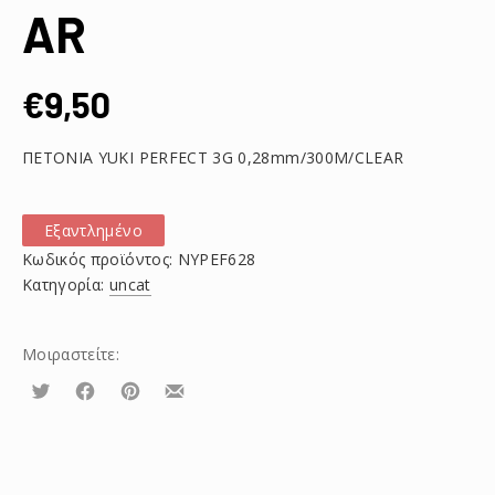
AR
€
9,50
ΠΕΤΟΝΙΑ YUKI PERFECT 3G 0,28mm/300M/CLEAR
Εξαντλημένο
Κωδικός προϊόντος:
NYPEF628
Κατηγορία:
uncat
Μοιραστείτε:
Τουίτα
Μοιραστείτε
Μοιραστείτε
Μοιραστείτε
το
το
το
στο
στο
με
Facebook
Pinterest
email