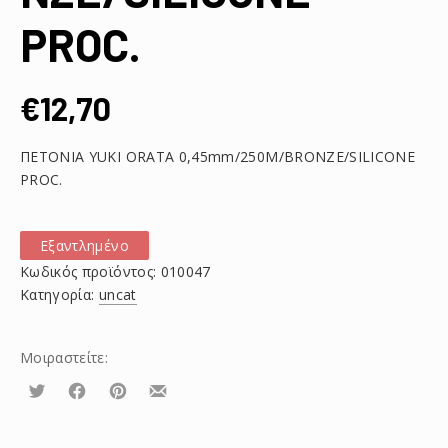
PROC.
€
12,70
ΠΕΤΟΝΙΑ YUKI ORATA 0,45mm/250M/BRONZE/SILICONE
PROC.
Εξαντλημένο
Κωδικός προϊόντος:
010047
Κατηγορία:
uncat
Μοιραστείτε:
Τουίτα
Μοιραστείτε
Μοιραστείτε
Μοιραστείτε
το
το
το
στο
στο
με
Facebook
Pinterest
email