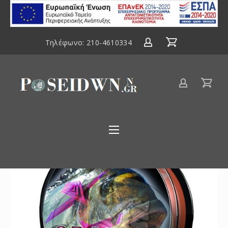
ΕΣΠΑ
2014-
2020
Τηλέφωνο:
210-4610334
Είδη
αλιείας
Poseidwnn.gr