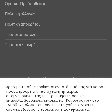
Όροι και Προϋποθέσεις
Πολιτική αλλαγών
Πολιτική απορρήτου
Τρόποι αποστολής
Τρόποι πληρωμής
Copyright © 2026
Είδη αλιείας Poseidwnn.gr
. All rights
reserved. Powered by
PlexusCore
Χρησιμοποιούμε cookies στον ιστότοπό μας για να σας
προσφέρουμε την πιο σχετική εμπειρία,
απομνημονεύοντας τις προτιμήσεις σας και
Όροι και Προϋποθέσεις
επαναλαμβανόμενες επισκέψεις. Κάνοντας κλικ στο
"Αποδοχή όλων", συναινείτε στη χρήση ΟΛΩΝ των
cookies. Ωστόσο, μπορείτε να επισκεφτείτε τις