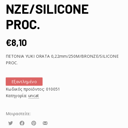
NZE/SILICONE
PROC.
€
8,10
ΠΕΤΟΝΙΑ YUKI ORATA 0,22mm/250M/BRONZE/SILICONE
PROC.
Εξαντλημένο
Κωδικός προϊόντος:
010051
Κατηγορία:
uncat
Μοιραστείτε:
Τουίτα
Μοιραστείτε
Μοιραστείτε
Μοιραστείτε
το
το
το