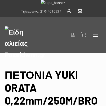
ΕΣΠΑ
2014-
Τηλέφωνο:
210-4610334
2020
Είδη
αλιείας
Poseidwnn.gr
ΠΕΤΟΝΙΑ YUKI
ORATA
0,22mm/250M/BRO