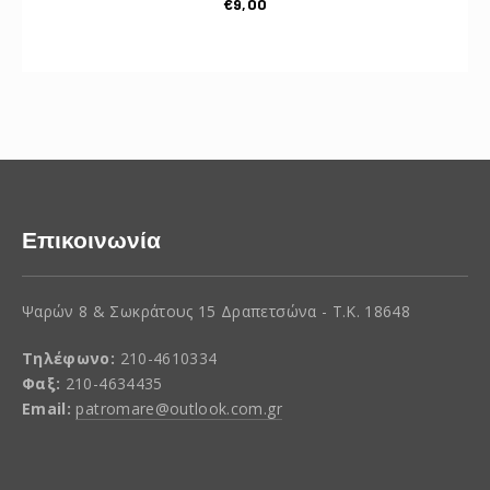
€
9,00
Επικοινωνία
Ψαρών 8 & Σωκράτους 15 Δραπετσώνα - Τ.Κ. 18648
Τηλέφωνο:
210-4610334
Φαξ:
210-4634435
Email:
patromare@outlook.com.gr