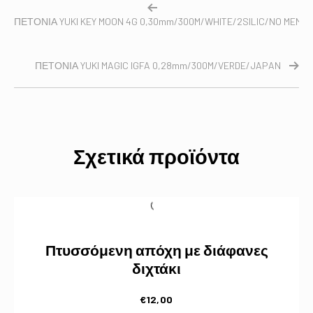
ΠΕΤΟΝΙΑ YUKI KEY MOON 4G 0,30mm/300M/WHITE/2SILIC/NO MEMO
ΠΕΤΟΝΙΑ YUKI MAGIC IGFA 0,28mm/300M/VERDE/JAPAN
Σχετικά προϊόντα
Πτυσσόμενη απόχη με διάφανες
διχτάκι
€
12,00