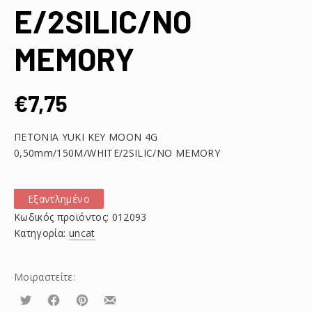
E/2SILIC/NO
MEMORY
€
7,75
ΠΕΤΟΝΙΑ YUKI KEY MOON 4G
0,50mm/150M/WHITE/2SILIC/NO MEMORY
Εξαντλημένο
Κωδικός προϊόντος:
012093
Κατηγορία:
uncat
Μοιραστείτε:
Τουίτα
Μοιραστείτε
Μοιραστείτε
Μοιραστείτε
το
το
το