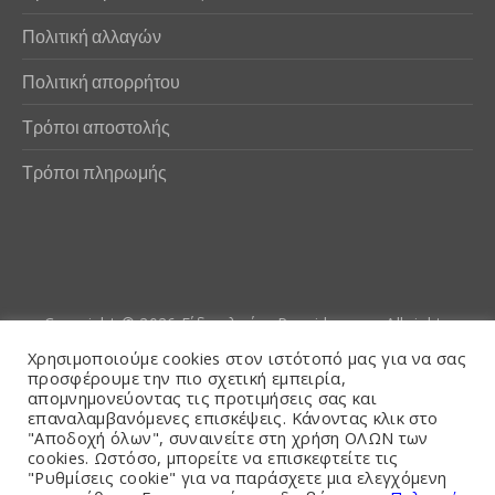
Πολιτική αλλαγών
Πολιτική απορρήτου
Τρόποι αποστολής
Τρόποι πληρωμής
Copyright © 2026
Είδη αλιείας Poseidwnn.gr
. All rights
reserved. Powered by
PlexusCore
Χρησιμοποιούμε cookies στον ιστότοπό μας για να σας
προσφέρουμε την πιο σχετική εμπειρία,
απομνημονεύοντας τις προτιμήσεις σας και
Όροι και Προϋποθέσεις
επαναλαμβανόμενες επισκέψεις. Κάνοντας κλικ στο
"Αποδοχή όλων", συναινείτε στη χρήση ΟΛΩΝ των
cookies. Ωστόσο, μπορείτε να επισκεφτείτε τις
"Ρυθμίσεις cookie" για να παράσχετε μια ελεγχόμενη