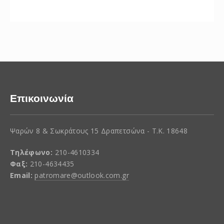
Επικοινωνία
Ψαρών 8 & Σωκράτους 15 Δραπετσώνα - Τ.Κ. 18648
Τηλέφωνο:
210-4610334
Φαξ:
210-4634435
Email:
patromare@outlook.com.gr