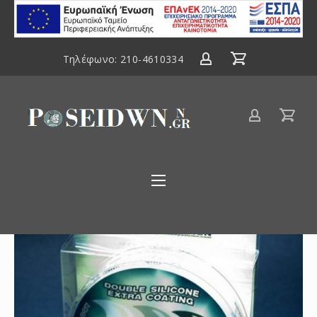
ΕΣΠΑ
2014-
2020
Τηλέφωνο:
210-4610334
Είδη
αλιείας
Poseidwnn.gr