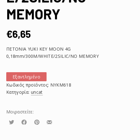
MEMORY
€
6,65
ΠΕΤΟΝΙΑ YUKI KEY MOON 4G
0,18mm/300M/WHITE/2SILIC/NO MEMORY
Εξαντλημένο
Κωδικός προϊόντος:
NYKM618
Κατηγορία:
uncat
Μοιραστείτε:
Τουίτα
Μοιραστείτε
Μοιραστείτε
Μοιραστείτε
το
το
το
στο
στο
με
Facebook
Pinterest
email