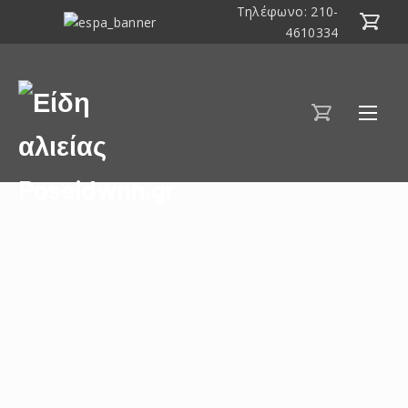
Τηλέφωνο:
210-
ΕΣΠΑ
4610334
Clos
2014-
(Esc
2020
Είδη
αλιείας
Poseidwnn.gr