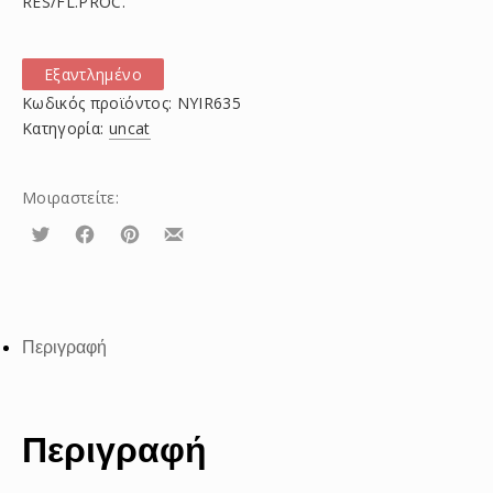
RES/FL.PROC.
Εξαντλημένο
Κωδικός προϊόντος:
NYIR635
Κατηγορία:
uncat
Μοιραστείτε:
Τουίτα
Μοιραστείτε
Μοιραστείτε
Μοιραστείτε
το
το
το
στο
στο
με
Facebook
Pinterest
email
Περιγραφή
Περιγραφή