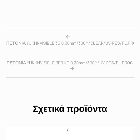
ΠΕΤΟΝΙΑ YUKI INVISIBLE 3G 0,30mm/300M/CLEAR/UV-RES/FL.PROC.
ΠΕΤΟΝΙΑ YUKI INVISIBLE RED 4G 0,30mm/300M/UV-RES/FL.PROC.
Σχετικά προϊόντα