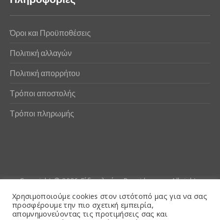
Όροι και Προϋποθέσεις
Πολιτική αλλαγών
Πολιτική απορρήτου
Τρόποι αποστολής
Τρόποι πληρωμής
Copyright © 2026
Είδη αλιείας Poseidwnn.gr
. All rights
reserved. Powered by
PlexusCore
Χρησιμοποιούμε cookies στον ιστότοπό μας για να σας
προσφέρουμε την πιο σχετική εμπειρία,
απομνημονεύοντας τις προτιμήσεις σας και
Όροι και Προϋποθέσεις