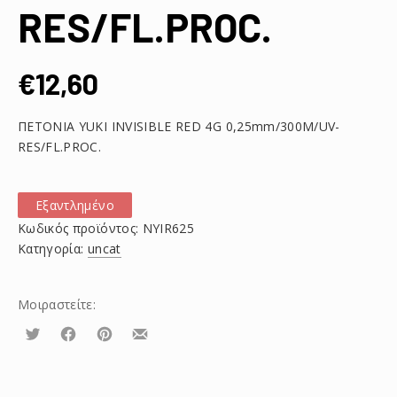
RES/FL.PROC.
€
12,60
ΠΕΤΟΝΙΑ YUKI INVISIBLE RED 4G 0,25mm/300M/UV-
RES/FL.PROC.
Εξαντλημένο
Κωδικός προϊόντος:
NYIR625
Κατηγορία:
uncat
Μοιραστείτε:
Τουίτα
Μοιραστείτε
Μοιραστείτε
Μοιραστείτε
το
το
το
στο
στο
με
Facebook
Pinterest
email