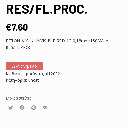
RES/FL.PROC.
€
7,60
ΠΕΤΟΝΙΑ YUKI INVISIBLE RED 4G 0,18mm/150M/UV-
RES/FL.PROC.
Εξαντλημένο
Κωδικός προϊόντος:
012052
Κατηγορία:
uncat
Μοιραστείτε:
Τουίτα
Μοιραστείτε
Μοιραστείτε
Μοιραστείτε
το
το
το
στο
στο
με
Facebook
Pinterest
email