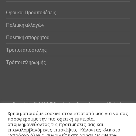
Όροι και Προϋποθέσεις
Πολιτική αλλαγών
Πολιτική απορρήτου
Τρόποι αποστολής
Τρόποι πληρωμής
Copyright © 2026
Είδη αλιείας Poseidwnn.gr
. All rights
reserved. Powered by
PlexusCore
Χρησιμοποιούμε cookies στον ιστότοπό μας για να σας
προσφέρουμε την πιο σχετική εμπειρία,
απομνημονεύοντας τις προτιμήσεις σας και
Όροι και Προϋποθέσεις
επαναλαμβανόμενες επισκέψεις. Κάνοντας κλικ στο
"Αποδοχή όλων", συναινείτε στη χρήση ΟΛΩΝ των