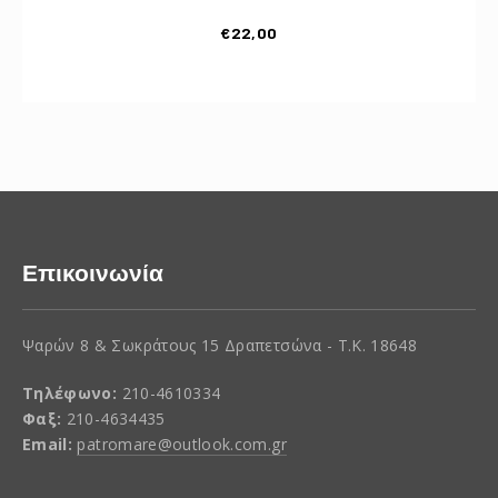
€
22,00
Επικοινωνία
Ψαρών 8 & Σωκράτους 15 Δραπετσώνα - Τ.Κ. 18648
Τηλέφωνο:
210-4610334
Φαξ:
210-4634435
Email:
patromare@outlook.com.gr