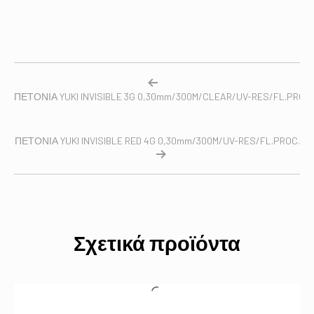
ΠΕΤΟΝΙΑ YUKI INVISIBLE 3G 0,30mm/300M/CLEAR/UV-RES/FL.PROC.
ΠΕΤΟΝΙΑ YUKI INVISIBLE RED 4G 0,30mm/300M/UV-RES/FL.PROC.
Σχετικά προϊόντα