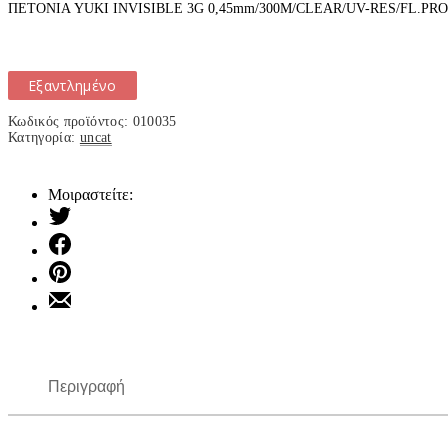
ΠΕΤΟΝΙΑ YUKI INVISIBLE 3G 0,45mm/300M/CLEAR/UV-RES/FL.PRO
Εξαντλημένο
Κωδικός προϊόντος:
010035
Κατηγορία:
uncat
Μοιραστείτε:
Τουίτα
Μοιραστείτε
το
Μοιραστείτε
στο
το
Facebook
Μοιραστείτε
στο
το
Pinterest
με
email
Περιγραφή