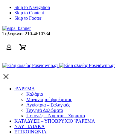
Skip to Navigation
Skip to Content
Skip to Footer
ΕΣΠΑ
2014-
Τηλέφωνο:
210-4610334
2020
Είδη
αλιείας
Poseidwnn.gr
ΨΑΡΕΜΑ
Καλάμια
Μηχανισμοί ψαρέματος
Αγκίστρια – Σαλαγκιές
Τεχνητά Δολώματα
Πετονιές – Νήματα – Σύρματα
ΚΑΤΑΔΥΣΗ – ΥΠΟΒΡΥΧΙΟ ΨΑΡΕΜΑ
ΝΑΥΤΙΛΙΑΚΑ
ΕΠΙΚΟΙΝΩΝΙΑ