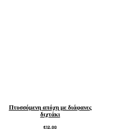
Πτυσσόμενη απόχη με διάφανες
διχτάκι
€
12,00