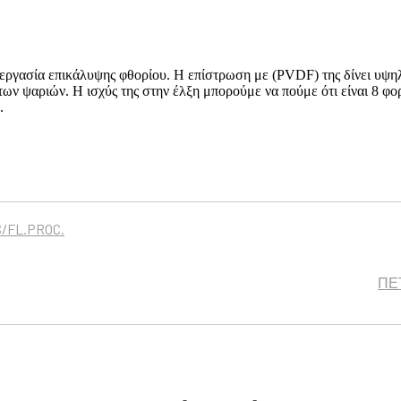
εξεργασία επικάλυψης φθορίου. Η επίστρωση με (PVDF) της δίνει υψη
 των ψαριών. Η ισχύς της στην έλξη μπορούμε να πούμε ότι είναι 8 φ
ό.
/FL.PROC.
ΠΕΤ