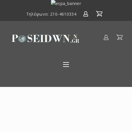
ΕΣΠΑ
2014-
Τηλέφωνο:
210-4610334
2020
Είδη
αλιείας
Poseidwnn.gr