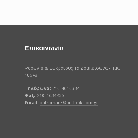
Επικοινωνία
Ψαρών 8 & Σωκράτους 15 Δραπετσώνα - Τ.Κ.
18648
Τηλέφωνο:
210-4610334
Φαξ:
210-4634435
Email:
patromare@outlook.com.gr