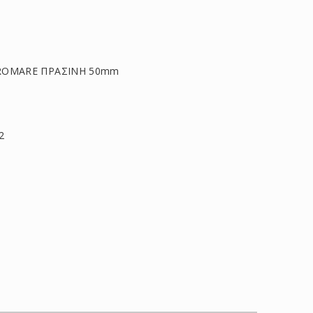
ROMARE ΠΡΑΣΙΝΗ 50mm
2
τείτε