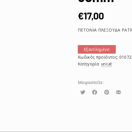
€
17,00
ΠΕΤΟΝΙΑ ΠΛΕΞΟΥΔΑ PAT
Εξαντλημένο
Κωδικός προϊόντος:
01072
Κατηγορία:
uncat
Μοιραστείτε:
Τουίτα
Μοιραστείτε
Μοιραστείτε
Μοιρασ
το
το
το
στο
στο
με
Facebook
Pinterest
email